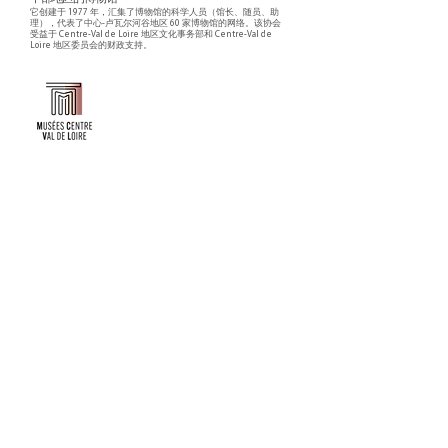
它创建于 1977 年，汇集了博物馆的科学人员（馆长、随员、助
理），代表了中心-卢瓦尔河谷地区 60 家博物馆的网络。该协会
受益于 Centre-Val de Loire 地区文化事务部和 Centre-Val de
Loire 地区委员会的财政支持。
Faire un don ou adhérer à titre professionnel
NEWSLETTER
S'abonner
CONTACT
NOS TUTELLES