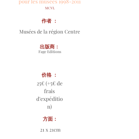
pour les musées
1998-2011
MCVL
作者 ：
Musées de la région Centre
出版商：
Fage Editions
价格 ：
25€ (+5€ de
frais
d'expéditio
n)
方面：
21 x 21cm