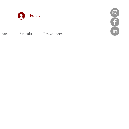
Forum professionnel/My Groups
tions
Agenda
Ressources
订购表格下载