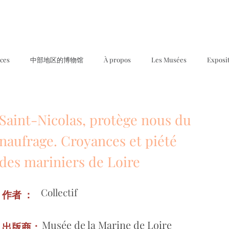
ices
中部地区的博物馆
À propos
Les Musées
Exposi
Saint-Nicolas, protège nous du
naufrage. Croyances et piété
des mariniers de Loire
Collectif
作者 ：
Musée de la Marine de Loire
出版商：