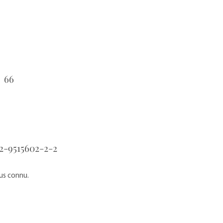
66
：
2-9515602-2-2
：
lus connu.