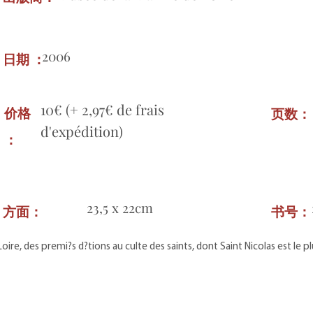
2006
日期 ：
10€ (+ 2,97€ de frais
价格
页数
d'expédition)
：
23,5 x 22cm
方面：
书号
oire, des premi?s d?tions au culte des saints, dont Saint Nicolas est le p