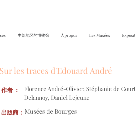
ices
中部地区的博物馆
À propos
Les Musées
Exposi
Sur les traces d'Edouard André
Florence André-Olivier, Stéphanie de Cour
作者 ：
Delannoy, Daniel Lejeune
Musées de Bourges
出版商：