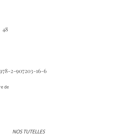
48
：
978-2-907203-16-6
：
re de
NOS TUTELLES