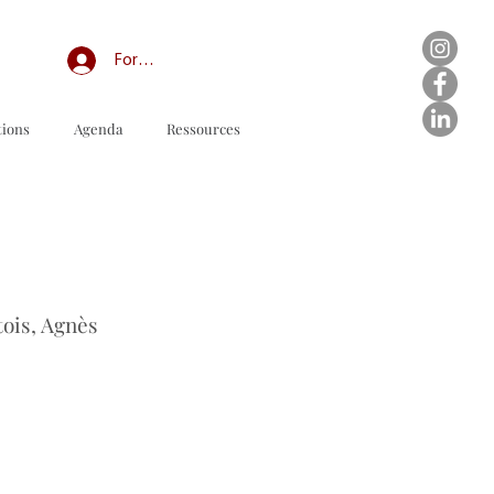
Forum professionnel/My Groups
tions
Agenda
Ressources
订购表格下载
tois, Agnès