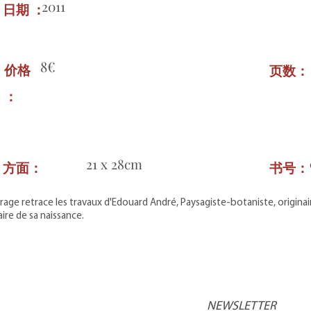
2011
日期 ：
8€
价格
页数
：
21 x 28cm
方面：
书号
rage retrace les travaux d'Edouard André, Paysagiste-botaniste, originai
ire de sa naissance.
NEWSLETTER