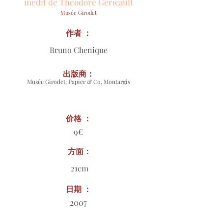
inédit de Théodore Géricault
Musée Girodet
作者 ：
Bruno Chenique
出版商：
Musée Girodet, Papier & Co, Montargis
价格 ：
9€
方面：
21cm
日期 ：
2007