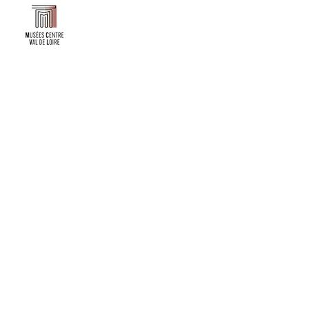
Faire un don ou adhérer à titre professionnel
NEWSLETTER
S'abonner
CONTACT
NOS TUTELLES