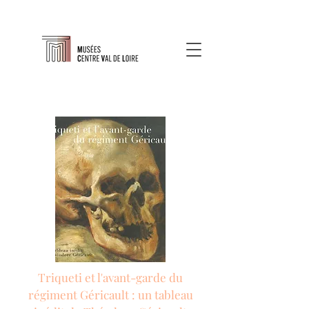
Triqueti et l'avant-garde du
régiment Géricault : un tableau