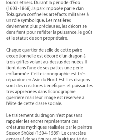
lourds étriers. Durant la période d’Edo
(1603-1868)
, la paix imposée par le clan
Tokugawa confine les artéfacts militaires à
un rôle symbolique. Les matières
deviennent plus précieuses, les décors se
densifient pour refléter la puissance, le goût
et le statut de son propriétaire.
Chaque quartier de selle de cette paire
exceptionnelle est décoré d’un dragon à
trois griffes volant au-dessus des nuées. Il
tient dans l’une de ses pattes une perle
enflammée. Cette iconographie est très
répandue en Asie du Nord-Est. Les dragons
sont des créatures bénéfiques et puissantes
très appréciées dans l’iconographie
guerrière mais leur image est réservée à
l’élite de cette classe sociale.
Le traitement du dragon n’est pas sans
rappeler les encres représentant ces
créatures mythiques réalisées par le peintre
Sesson Shūkei
(1504-1589)
. Le caractère
expressif de ses figures et la virtuosité de