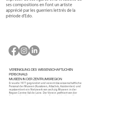
ses compositions en font un artiste
apprécié par les guerriers lettrés de la
période d’Edo.
VEREINIGUNG DES WISSENSCHAFTLICHEN
PERSONALS
MUSEEN IN DER ZENTRUMSREGION
Er wurde 1977 gegründet und vereint das wissenschaftliche
Personal der Museen (Kuratoren, Attachés, Assistenten) und
repräsentiert ein Netzwerk von sechzig Museen in der
Region Centre-Val de Loire. Der Verein profitiert von der
finanziellen Unterstützung der Regionalabteilung für
kulturelle Angelegenheiten des Centre-Val de Loire und des
Regionalrates des Centre-Val de Loire.