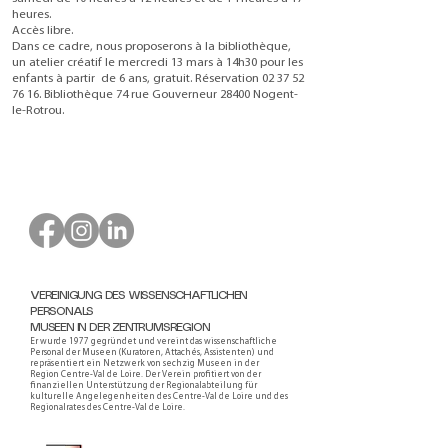
heures.
Accès libre.
Dans ce cadre, nous proposerons à la bibliothèque,
un atelier créatif le mercredi 13 mars à 14h30 pour les
enfants à partir de 6 ans, gratuit. Réservation
02 37 52
76 16
. Bibliothèque 74 rue Gouverneur 28400 Nogent-
le-Rotrou.
VEREINIGUNG DES WISSENSCHAFTLICHEN
PERSONALS
MUSEEN IN DER ZENTRUMSREGION
Er wurde 1977 gegründet und vereint das wissenschaftliche
Personal der Museen (Kuratoren, Attachés, Assistenten) und
repräsentiert ein Netzwerk von sechzig Museen in der
Region Centre-Val de Loire. Der Verein profitiert von der
finanziellen Unterstützung der Regionalabteilung für
kulturelle Angelegenheiten des Centre-Val de Loire und des
Regionalrates des Centre-Val de Loire.