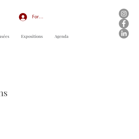
Forum professionnel/My Groups
usées
Expositions
Agenda
ns