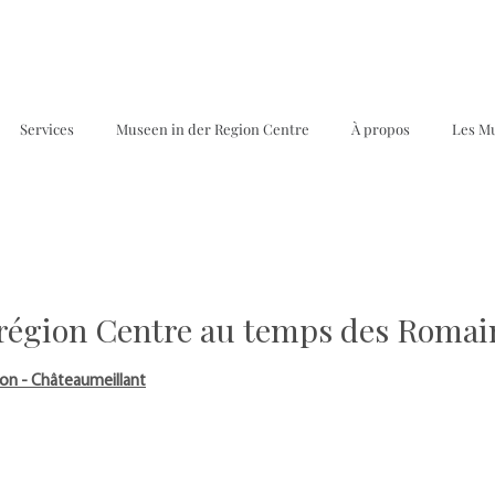
Services
Museen in der Region Centre
À propos
Les M
 région Centre au temps des Romai
on - Châteaumeillant