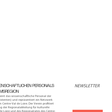
SENSCHAFTLICHEN PERSONALS
NEWSLETTER
UMSREGION
int das wissenschaftliche Personal der
istenten) und repräsentiert ein Netzwerk
Centre-Val de Loire. Der Verein profitiert
g der Regionalabteilung für kulturelle
e Loire und des Regionalrates des Centre-