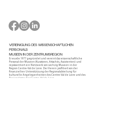
VEREINIGUNG DES WISSENSCHAFTLICHEN
PERSONALS
MUSEEN IN DER ZENTRUMSREGION
Er wurde 1977 gegründet und vereint das wissenschaftliche
Personal der Museen (Kuratoren, Attachés, Assistenten) und
repräsentiert ein Netzwerk von sechzig Museen in der
Region Centre-Val de Loire. Der Verein profitiert von der
finanziellen Unterstützung der Regionalabteilung für
kulturelle Angelegenheiten des Centre-Val de Loire und des
Regionalrates des Centre-Val de Loire.
Faire un don ou adhérer à titre professionnel