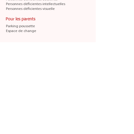
Personnes déficientes intellectuelles
Personnes déficientes visuelle
Pour les parents
Parking poussette
Espace de change
L'histoire du musée
Histoire du musée et du bâtiment
Le Muséum d'Histoire Naturelle de Blois, créé par
la
Société d'Histoire Naturelle et d'Anthropologie
de Loir-et-Cher
entre 1881 et 1903, ouvre ses
portes au public au Château de Blois le 3 mai
1903.
En
1910
, la Société d'Histoire Naturelle fait don de
l'ensemble de ses collections à la Ville de Blois.
Le Muséum est transféré dans l'ancien palais de