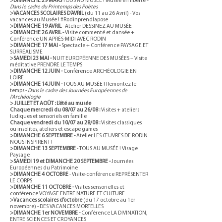
>DIMANCHE 29 MARS
TOUS AU MUSÉE ! Musée en liberté
-
Dans le cadre du Printemps des Poètes
>VACANCES SCOLAIRES D’AVRIL
(du 11 au 26 Avril) - Vos
vacances au Musée ! #Rodinprendlapose
>DIMANCHE 19 AVRIL
- Atelier DESSINEZ AU MUSÉE
>DIMANCHE 26 AVRIL -
Visite commenté et dansée +
Conférence
UN APRÈS-MIDI AVEC RODIN
>DIMANCHE 17 MAI -
Spectacle + Conférence PAYSAGE ET
SURRÉALISME
>SAMEDI 23 MAI -
NUIT EUROPÉENNE DES MUSÉES
– Visite
méditative PRENDRE LE TEMPS
>DIMANCHE 12 JUIN -
Conférence ARCHÉOLOGIE EN
LOIRE
>DIMANCHE 14 JUIN -
TOUS AU MUSÉE ! Remontez le
temps -
Dans le cadre des Journées Européennes de
l’Archéologie
> JUILLET ET AOÛT : L’été au musée
Chaque mercredi du 08/07 au 26/08 :
Visites + ateliers
ludiques et sensoriels en famille
Chaque vendredi du 10/07 au 28/08 :
Visites classiques
ou insolites, ateliers et escape games
>DIMANCHE 6 SEPTEMBRE -
Atelier LES ŒUVRES DE RODIN
NOUS INSPIRENT !
>DIMANCHE 13 SEPTEMBRE
- TOUS AU MUSÉE ! Visage
Paysage
>SAMEDI 19 et DIMANCHE 20 SEPTEMBRE -
Journées
Européennes du Patrimoine
>DIMANCHE 4 OCTOBRE
- Visite-conférence REPRÉSENTER
LE CORPS
>DIMANCHE 11 OCTOBRE -
Visites sensorielles et
conférence VOYAGE ENTRE NATURE ET CULTURE
>Vacances scolaires d’octobre
(du 17 octobre au 1er
novembre) - DES VACANCES MORTELLES
>DIMANCHE 1er NOVEMBRE -
Conférence LA DIVINATION,
ENTRE SCIENCES ET CROYANCES