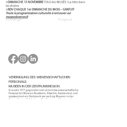
>DIMANCHE 15 NOVEMBRE
TOUS AU MUSÉE ! La tête dans
les étoiles
>RDV CHAQUE 1er DIMANCHE DU MOIS – GRATUIT
Toute la programmation culturelle à retrouver sur
museeduveron.fr
Vorherige
Folgend
VEREINIGUNG DES WISSENSCHAFTLICHEN
PERSONALS
MUSEEN IN DER ZENTRUMSREGION
Er wurde 1977 gegründet und vereint das wissenschaftliche
Personal der Museen (Kuratoren, Attachés, Assistenten) und
repräsentiert ein Netzwerk von sechzig Museen in der
Region Centre-Val de Loire. Der Verein profitiert von der
finanziellen Unterstützung der Regionalabteilung für
kulturelle Angelegenheiten des Centre-Val de Loire und des
Regionalrates des Centre-Val de Loire.