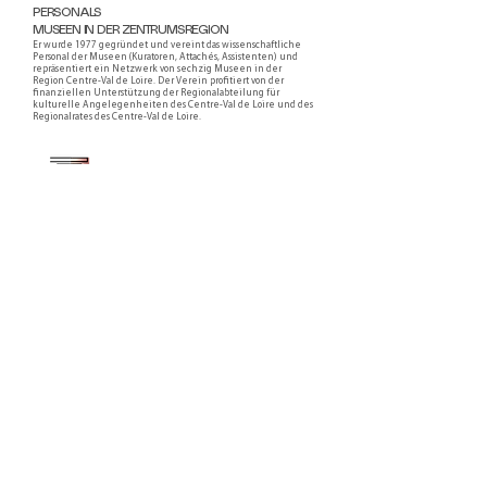
PERSONALS
MUSEEN IN DER ZENTRUMSREGION
Er wurde 1977 gegründet und vereint das wissenschaftliche
Personal der Museen (Kuratoren, Attachés, Assistenten) und
repräsentiert ein Netzwerk von sechzig Museen in der
Region Centre-Val de Loire. Der Verein profitiert von der
finanziellen Unterstützung der Regionalabteilung für
kulturelle Angelegenheiten des Centre-Val de Loire und des
Regionalrates des Centre-Val de Loire.
Faire un don ou adhérer à titre professionnel
NEWSLETTER
S'abonner
CONTACT