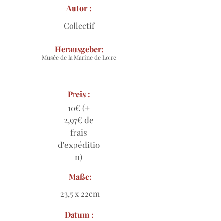
Autor :
Collectif
Herausgeber:
Musée de la Marine de Loire
Preis :
10€ (+
2,97€ de
frais
d'expéditio
n)
Maße:
23,5 x 22cm
Datum :