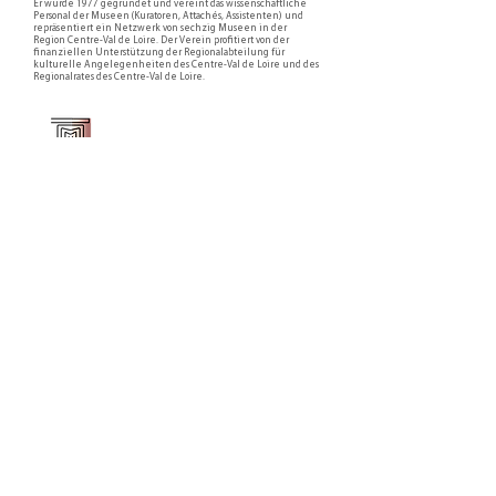
Er wurde 1977 gegründet und vereint das wissenschaftliche
Personal der Museen (Kuratoren, Attachés, Assistenten) und
repräsentiert ein Netzwerk von sechzig Museen in der
Region Centre-Val de Loire. Der Verein profitiert von der
finanziellen Unterstützung der Regionalabteilung für
kulturelle Angelegenheiten des Centre-Val de Loire und des
Regionalrates des Centre-Val de Loire.
Faire un don ou adhérer à titre professionnel
NEWSLETTER
S'abonner
CONTACT
NOS TUTELLES