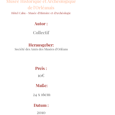
Musée Historique et Archéologique
de l'Orléanais
Hôtel Cabu - Musée d'Histoire et d'Archéologie
Autor :
Collectif
Herausgeber:
Société des Amis des Musées d'Orléans
Preis :
10€
Maße:
24 x 16cm
Datum :
2010