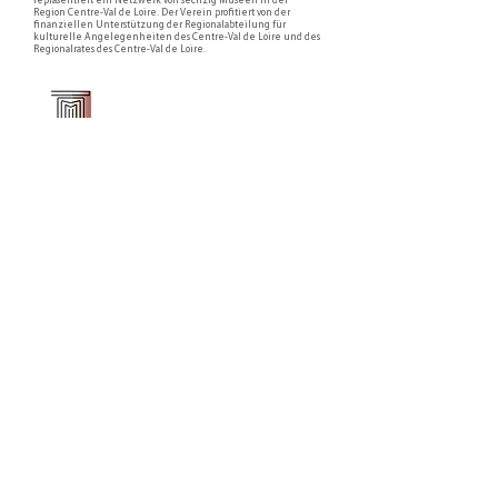
repräsentiert ein Netzwerk von sechzig Museen in der
Region Centre-Val de Loire. Der Verein profitiert von der
finanziellen Unterstützung der Regionalabteilung für
kulturelle Angelegenheiten des Centre-Val de Loire und des
Regionalrates des Centre-Val de Loire.
Faire un don ou adhérer à titre professionnel
NEWSLETTER
S'abonner
CONTACT
NOS TUTELLES