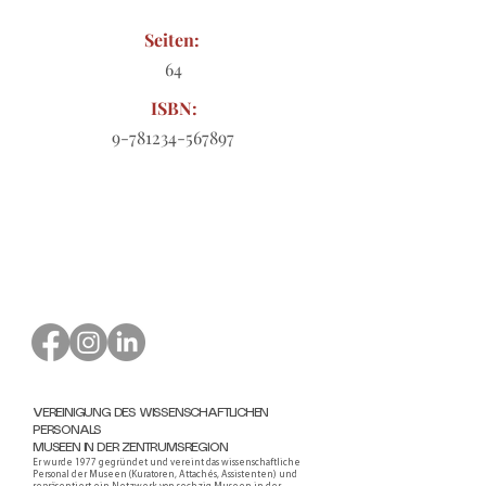
Seiten:
64
ISBN:
9-781234-567897
Bestellformular zum Download
VEREINIGUNG DES WISSENSCHAFTLICHEN
PERSONALS
MUSEEN IN DER ZENTRUMSREGION
Er wurde 1977 gegründet und vereint das wissenschaftliche
Personal der Museen (Kuratoren, Attachés, Assistenten) und