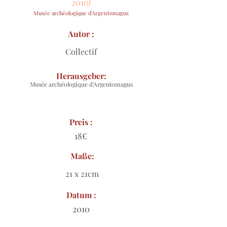
2010)
Musée archéologique d'Argentomagus
Autor :
Collectif
Herausgeber:
Musée archéologique d'Argentomagus
Preis :
18€
Maße:
21 x 21cm
Datum :
2010