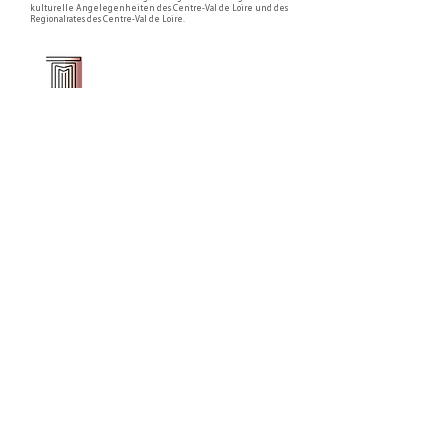
kulturelle Angelegenheiten des Centre-Val de Loire und des
Regionalrates des Centre-Val de Loire.
Faire un don ou adhérer à titre professionnel
NEWSLETTER
S'abonner
CONTACT
NOS TUTELLES