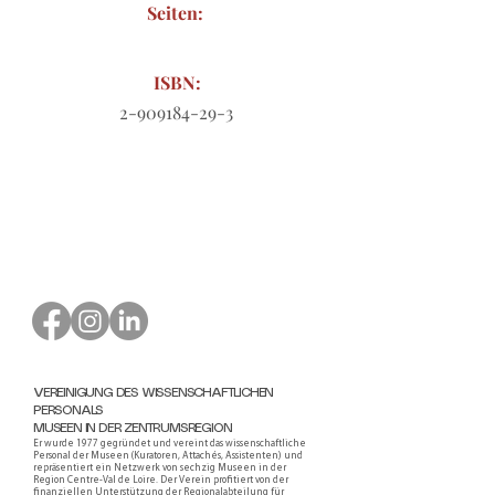
Seiten:
ISBN:
2-909184-29-3
Bestellformular zum Download
VEREINIGUNG DES WISSENSCHAFTLICHEN
PERSONALS
MUSEEN IN DER ZENTRUMSREGION
Er wurde 1977 gegründet und vereint das wissenschaftliche
Personal der Museen (Kuratoren, Attachés, Assistenten) und
repräsentiert ein Netzwerk von sechzig Museen in der
Region Centre-Val de Loire. Der Verein profitiert von der
finanziellen Unterstützung der Regionalabteilung für