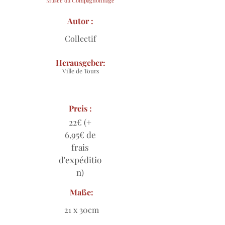
Musée du Compagnonnage
Autor :
Collectif
Herausgeber:
Ville de Tours
Preis :
22€ (+
6,95€ de
frais
d'expéditio
n)
Maße:
21 x 30cm