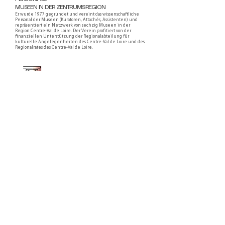
MUSEEN IN DER ZENTRUMSREGION
Er wurde 1977 gegründet und vereint das wissenschaftliche
Personal der Museen (Kuratoren, Attachés, Assistenten) und
repräsentiert ein Netzwerk von sechzig Museen in der
Region Centre-Val de Loire. Der Verein profitiert von der
finanziellen Unterstützung der Regionalabteilung für
kulturelle Angelegenheiten des Centre-Val de Loire und des
Regionalrates des Centre-Val de Loire.
Faire un don ou adhérer à titre professionnel
NEWSLETTER
S'abonner
CONTACT