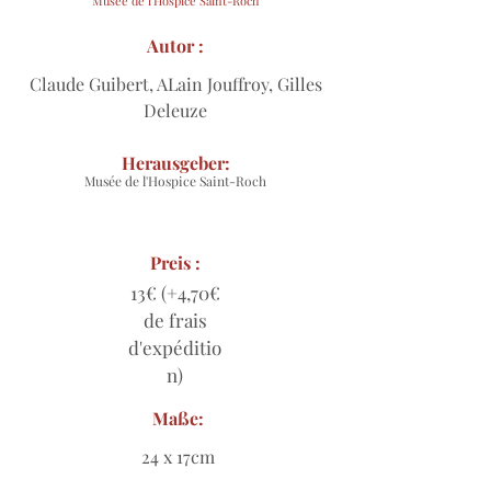
Musée de l'Hospice Saint-Roch
Autor :
Claude Guibert, ALain Jouffroy, Gilles
Deleuze
Herausgeber:
Musée de l'Hospice Saint-Roch
Preis :
13€ (+4,70€
de frais
d'expéditio
n)
Maße:
24 x 17cm