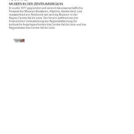
MUSEEN IN DER ZENTRUMSREGION
Er wurde 1977 gegründet und vereint das wissenschaftliche
Personal der Museen (Kuratoren, Attachés, Assistenten) und
repräsentiert ein Netzwerk von sechzig Museen in der
Region Centre-Val de Loire. Der Verein profitiert von der
finanziellen Unterstützung der Regionalabteilung für
kulturelle Angelegenheiten des Centre-Val de Loire und des
Regionalrates des Centre-Val de Loire.
Faire un don ou adhérer à titre professionnel
NEWSLETTER
S'abonner
CONTACT