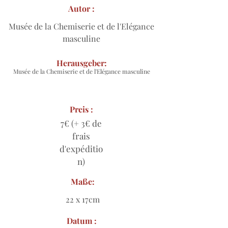
Autor :
Musée de la Chemiserie et de l'Elégance
masculine
Herausgeber:
Musée de la Chemiserie et de l'Elégance masculine
Preis :
7€ (+ 3€ de
frais
d'expéditio
n)
Maße:
22 x 17cm
Datum :