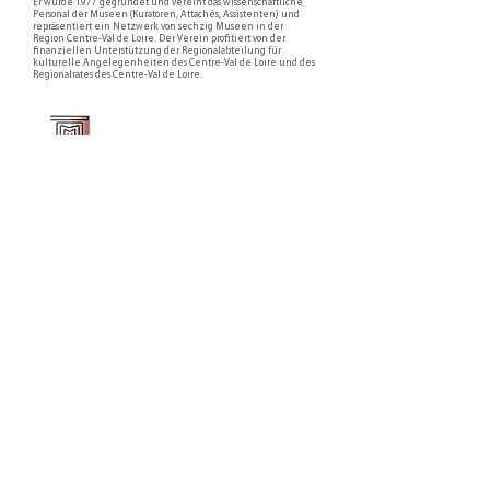
Er wurde 1977 gegründet und vereint das wissenschaftliche
Personal der Museen (Kuratoren, Attachés, Assistenten) und
repräsentiert ein Netzwerk von sechzig Museen in der
Region Centre-Val de Loire. Der Verein profitiert von der
finanziellen Unterstützung der Regionalabteilung für
kulturelle Angelegenheiten des Centre-Val de Loire und des
Regionalrates des Centre-Val de Loire.
Faire un don ou adhérer à titre professionnel
NEWSLETTER
S'abonner
CONTACT
NOS TUTELLES