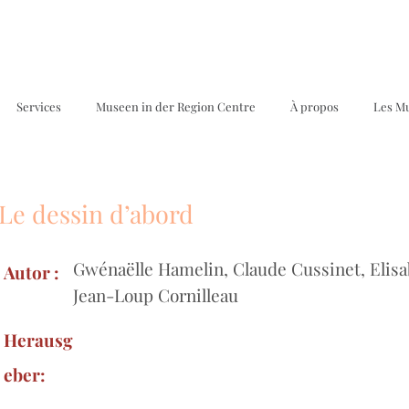
Services
Museen in der Region Centre
À propos
Les M
Le dessin d’abord
Be
Gwénaëlle Hamelin, Claude Cussinet, Elisab
Autor :
Jean-Loup Cornilleau
Herausg
eber: