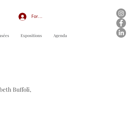
Forum professionnel/My Groups
usées
Expositions
Agenda
stellformular zum Download
eth Buffoli,