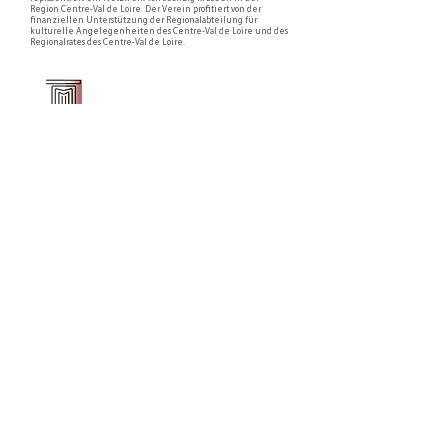
Region Centre-Val de Loire. Der Verein profitiert von der
finanziellen Unterstützung der Regionalabteilung für
kulturelle Angelegenheiten des Centre-Val de Loire und des
Regionalrates des Centre-Val de Loire.
Faire un don ou adhérer à titre professionnel
NEWSLETTER
S'abonner
CONTACT
NOS TUTELLES