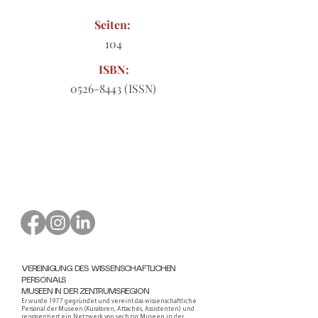
Seiten:
104
ISBN:
0526-8443
(ISSN)
Bestellformular zum Download
VEREINIGUNG DES WISSENSCHAFTLICHEN
PERSONALS
MUSEEN IN DER ZENTRUMSREGION
Er wurde 1977 gegründet und vereint das wissenschaftliche
Personal der Museen (Kuratoren, Attachés, Assistenten) und
repräsentiert ein Netzwerk von sechzig Museen in der