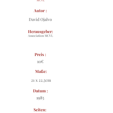
MCVL
Autor :
David Ojalvo
Herausgeber:
Association MCVL
Preis :
10€
Maße:
21 x 22,5cm
Datum :
1985
Seiten: