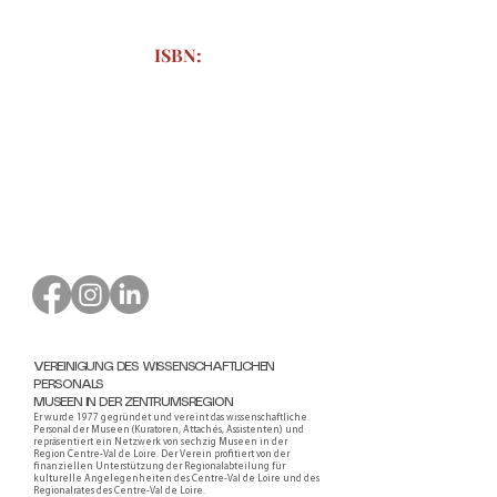
ISBN:
Bestellformular zum Download
VEREINIGUNG DES WISSENSCHAFTLICHEN
PERSONALS
MUSEEN IN DER ZENTRUMSREGION
Er wurde 1977 gegründet und vereint das wissenschaftliche
Personal der Museen (Kuratoren, Attachés, Assistenten) und
repräsentiert ein Netzwerk von sechzig Museen in der
Region Centre-Val de Loire. Der Verein profitiert von der
finanziellen Unterstützung der Regionalabteilung für
kulturelle Angelegenheiten des Centre-Val de Loire und des
Regionalrates des Centre-Val de Loire.