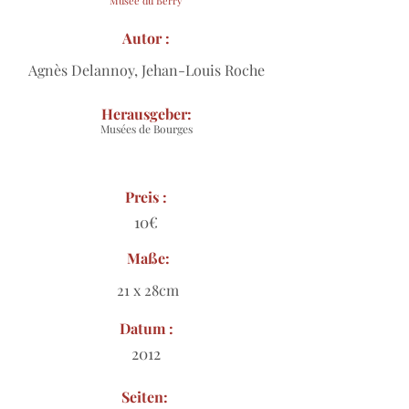
Musée du Berry
Autor :
Agnès Delannoy, Jehan-Louis Roche
Herausgeber:
Musées de Bourges
Preis :
10€
Maße:
21 x 28cm
Datum :
2012
Seiten: