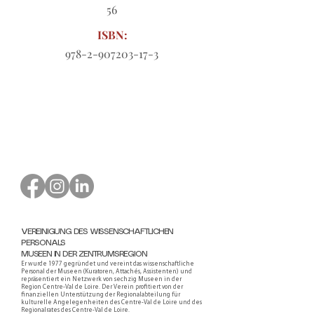
56
ISBN:
978-2-907203-17-3
Bestellformular zum Download
VEREINIGUNG DES WISSENSCHAFTLICHEN
PERSONALS
MUSEEN IN DER ZENTRUMSREGION
Er wurde 1977 gegründet und vereint das wissenschaftliche
Personal der Museen (Kuratoren, Attachés, Assistenten) und
repräsentiert ein Netzwerk von sechzig Museen in der
Region Centre-Val de Loire. Der Verein profitiert von der
finanziellen Unterstützung der Regionalabteilung für
kulturelle Angelegenheiten des Centre-Val de Loire und des
Regionalrates des Centre-Val de Loire.