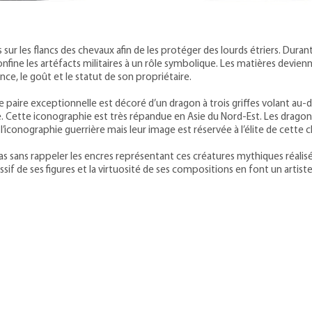
s sur les flancs des chevaux afin de les protéger des lourds étriers. Duran
fine les artéfacts militaires à un rôle symbolique. Les matières devienn
ance, le goût et le statut de son propriétaire.
 paire exceptionnelle est décoré d’un dragon à trois griffes volant au-de
 Cette iconographie est très répandue en Asie du Nord-Est. Les dragon
’iconographie guerrière mais leur image est réservée à l’élite de cette cl
as sans rappeler les encres représentant ces créatures mythiques réalis
if de ses figures et la virtuosité de ses compositions en font un artiste