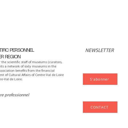
TIFIC PERSONNEL
NEWSLETTER
ER REGION
r the scientific staff of museums (curators,
ents a network of sixty museums in the
ssociation benefits from the financial
t of Cultural Affairs of Centre-Val de Loire
S'abonner
e-Val de Loire.
tre professionnel
CONTACT