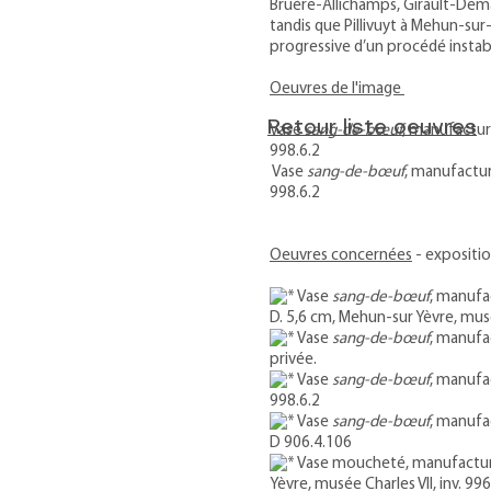
Bruère-Allichamps, Girault-Dema
tandis que Pillivuyt à Mehun-sur
progressive d’un procédé instab
Oeuvres de l'image
Retour liste oeuvres
Vase
sang-de-bœuf
, manufactur
998.6.2
Vase
sang-de-bœuf
, manufactur
998.6.2
Oeuvres concernées
- expositio
Vase
sang-de-bœuf
, manufac
D. 5,6 cm, Mehun-sur Yèvre, musée
Vase
sang-de-bœuf
, manufac
privée.
Vase
sang-de-bœuf
, manufa
998.6.2
Vase
sang-de-bœuf
, manufac
D 906.4.106
Vase moucheté, manufacture P
Yèvre, musée Charles VII, inv. 99