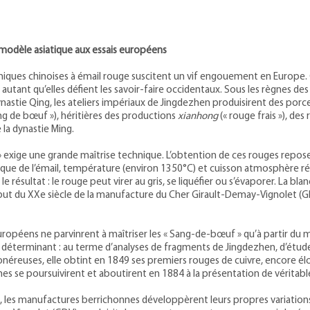
 modèle asiatique aux essais européens
éramiques chinoises à émail rouge suscitent un vif engouement en Europe.
autant qu’elles défient les savoir-faire occidentaux. Sous les règnes d
nastie Qing, les ateliers impériaux de Jingdezhen produisirent des po
ng de bœuf »), héritières des productions
xianhong
(« rouge frais »), d
la dynastie Ming.
» exige une grande maîtrise technique. L’obtention de ces rouges repose
que de l’émail, température (environ 1350°C) et cuisson atmosphère rédu
 le résultat : le rouge peut virer au gris, se liquéfier ou s’évaporer. La 
ébut du XXe siècle de la manufacture du Cher Girault-Demay-Vignolet (GD
uropéens ne parvinrent à maîtriser les « Sang-de-bœuf » qu’à partir du m
e déterminant : au terme d’analyses de fragments de Jingdezhen, d’étude
éreuses, elle obtint en 1849 ses premiers rouges de cuivre, encore éloi
hes se poursuivirent et aboutirent en 1884 à la présentation de véritab
es, les manufactures berrichonnes développèrent leurs propres variation