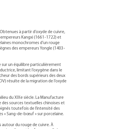
 Obtenues à partir d’oxyde de cuivre,
es empereurs Kangxi (1661-1722) et
rcelaines monochromes d’un rouge
es règnes des empereurs Yongle (1403-
 sur un équilibre particulièrement
ctrice, limitant l’oxygène dans le
blancheur des bords supérieurs des deux
V) résulte de la migration de l’oxyde
ilieu du XIXe siècle. La Manufacture
 des sources textuelles chinoises et
gnés toutefois de l’intensité des
les « Sang-de-bœuf » sur porcelaine.
s autour du rouge de cuivre. À