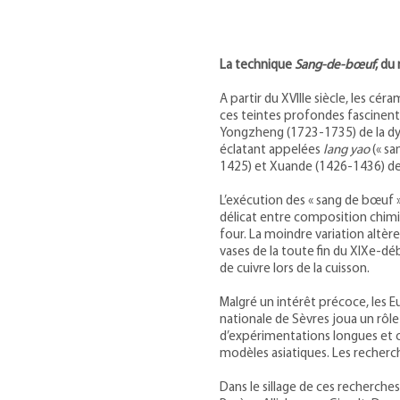
La technique
Sang-de-bœuf
, du
A partir du XVIIIe siècle, les c
ces teintes profondes fascinent 
Yongzheng (1723-1735) de la dy
éclatant appelées
lang yao
(« sa
1425) et Xuande (1426-1436) de 
L’exécution des « sang de bœuf 
délicat entre composition chimi
four. La moindre variation altère
vases de la toute fin du XIXe-d
de cuivre lors de la cuisson.
Malgré un intérêt précoce, les E
nationale de Sèvres joua un rôl
d’expérimentations longues et on
modèles asiatiques. Les recherc
Dans le sillage de ces recherch