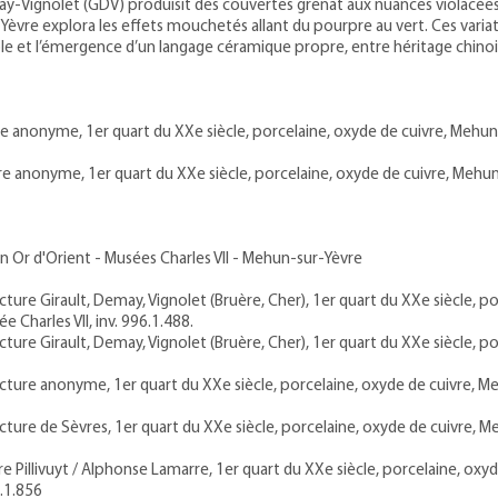
y-Vignolet (GDV) produisit des couvertes grenat aux nuances violacées
-Yèvre explora les effets mouchetés allant du pourpre au vert. Ces varia
le et l’émergence d’un langage céramique propre, entre héritage chinoi
e anonyme, 1er quart du XXe siècle, porcelaine, oxyde de cuivre, Mehun-s
e anonyme, 1er quart du XXe siècle, porcelaine, oxyde de cuivre, Mehun-s
n Or d'Orient - Musées Charles VII - Mehun-sur-Yèvre
ture Girault, Demay, Vignolet (Bruère, Cher), 1er quart du XXe siècle, po
 Charles VII, inv. 996.1.488.
ture Girault, Demay, Vignolet (Bruère, Cher), 1er quart du XXe siècle, po
cture anonyme, 1er quart du XXe siècle, porcelaine, oxyde de cuivre, Meh
ture de Sèvres, 1er quart du XXe siècle, porcelaine, oxyde de cuivre, Me
illivuyt / Alphonse Lamarre, 1er quart du XXe siècle, porcelaine, oxyd
6.1.856