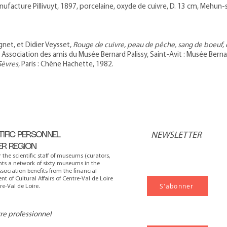
nufacture Pillivuyt, 1897, porcelaine, oxyde de cuivre, D. 13 cm, Mehun-su
gnet, et Didier Veysset,
Rouge de cuivre, peau de pêche, sang de boeuf, c
 Association des amis du Musée Bernard Palissy, Saint-Avit : Musée Bernar
Sèvres
, Paris : Chêne Hachette, 1982.
TIFIC PERSONNEL
NEWSLETTER
ER REGION
r the scientific staff of museums (curators,
ents a network of sixty museums in the
ssociation benefits from the financial
t of Cultural Affairs of Centre-Val de Loire
S'abonner
e-Val de Loire.
tre professionnel