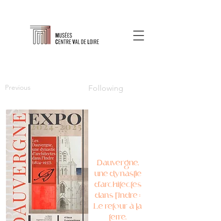
Previous
Following
Dauvergne,
une dynastie
d'architectes
dans l'Indre :
Le retour à la
terre.