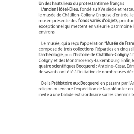
Un des hauts lieux du protestantisme français
L'
ancien Hôtel-Dieu
, fondé au XVe siècle et restau
le musée de Châtillon-Coligny. En guise d'entrée, l
musée présente des
fonds variés d'objets
, peintu
exceptionnel qui mettent en valeur le patrimoine l
environs.
Le musée, qui a reçu l'appellation "
Musée de Fran
compose de
trois collections
. Réparties en cinq sa
l'archéologie
, puis l
'histoire de Châtillon-Coligny
à 
Coligny et des Montmorency-Luxembourg. Enfin, le 
quatre scientifiques Becquerel
: Antoine-César, Edm
de savants ont été à l'initiative de nombreuses déc
De la
Préhistoire aux Becquerel
en passant par l'A
religion ou encore l'expédition de Napoléon Ier en
invite à une balade extraordinaire sur les chemins t