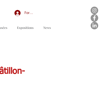
Forum professionnel/My Groups
usées
Expositions
News
tillon-