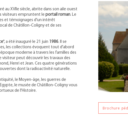
ré au XVIIe siècle, abrite dans son aile ouest
es visiteurs empruntent le
portail roman
. Le
res et témoignages d'un intérêt
ocal de Châtillon-Coligny et de ses
ce
", a été inauguré le 21 juin
1986
. Il se
lles, les collections évoquent tout d'abord
l'époque moderne à travers les familles des
visiteur peut découvrir les travaux des
ond, Henri et Jean. Ces quatre générations
ouvertes dont la radioactivité naturelle.
ntiquité, le Moyen-âge, les guerres de
 Egypte, le musée de Châtillon-Coligny vous
ortueux de l'Histoire.
Brochure pé