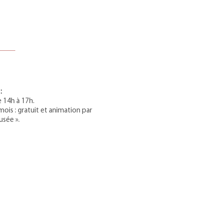
:
 14h à 17h.
ois : gratuit et animation par
usée ».