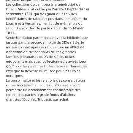
Les collections doivent peu à la générosité de
l'Etat : Orléans fut oublié par l'
arrêté Chaptal du 1er
septembre 1801
qui désignait quinze villes
bénéficiaires de tableaux pris dans le muséum du
Louvre et à Versailles. Il en fut de même lors du
second envoi décidé par le décret du
15 février
1811
.
Seule fondation patrimoniale avec la bibliothèque
jusque dans la seconde moitié du XIXe siècle, le
musée connaît après sa réouverture un
afflux de
donations
de descendants de ces grandes
familles orléanaises du XVIIIe siècle, riches
négociants mais aussi collectionneurs avisés. Leur
goût
pour les peintures hollandaises et flamandes
explique la richesse du musée pour les écoles
nordiques.
La personnalité et les relations des conservateurs
qui se succèdent au cours du XIXe siècle vont
permettre un
accroissement considérable
des
collections, par les
legs de fonds d'ateliers
d'artistes (Cogniet, Triqueti), par
achat
(Velazquez,) ou par
don
. Des dépôts importants
de l'Etat (Corrège, Carrache) viennent enfin
enrichir l'école italienne entre 1872 et 1892.
Malgré l'évacuation d'une grande partie des
oeuvres conservées dans le musée, il va
cruellement souffrir de la Seconde Guerre
mondiale et des bombardements de juin 1940.