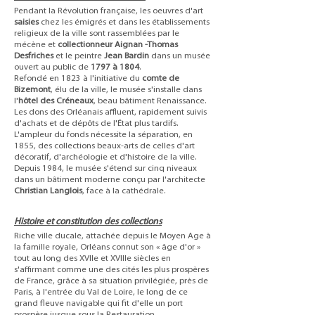
Pendant la Révolution française, les oeuvres d'art
saisies
chez les émigrés et dans les établissements
religieux de la ville sont rassemblées par le
mécène et
collectionneur Aignan -Thomas
Desfriches
et le peintre
Jean Bardin
dans un musée
ouvert au public de
1797 à 1804
.
Refondé en 1823 à l'initiative du
comte de
Bizemont
, élu de la ville, le musée s'installe dans
l'
hôtel des Créneaux
, beau bâtiment Renaissance.
Les dons des Orléanais affluent, rapidement suivis
d'achats et de dépôts de l'État plus tardifs.
L'ampleur du fonds nécessite la séparation, en
1855, des collections beaux-arts de celles d'art
décoratif, d'archéologie et d'histoire de la ville.
Depuis 1984, le musée s'étend sur cinq niveaux
dans un bâtiment moderne conçu par l'architecte
Christian Langlois
, face à la cathédrale.
Histoire et constitution des collections
Riche ville ducale, attachée depuis le Moyen Age à
la famille royale, Orléans connut son « âge d'or »
tout au long des XVIIe et XVIIIe siècles en
s'affirmant comme une des cités les plus prospères
de France, grâce à sa situation privilégiée, près de
Paris, à l'entrée du Val de Loire, le long de ce
grand fleuve navigable qui fit d'elle un port
prospère jusque sous la Restauration.