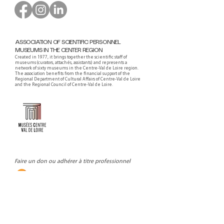
ASSOCIATION OF SCIENTIFIC PERSONNEL
MUSEUMS IN THE CENTER REGION
Created in 1977, it brings together the scientific staff of
museums (curators, attachés, assistants) and represents a
network of sixty museums in the Centre-Val de Loire region.
The association benefits from the financial support of the
Regional Department of Cultural Affairs of Centre-Val de Loire
and the Regional Council of Centre-Val de Loire.
Faire un don ou adhérer à titre professionnel
NEWSLETTER