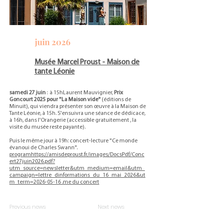
juin 2026
Musée Marcel Proust - Maison de
tante Léonie
samedi 27 juin
: à 15hLaurent Mauvignier,
Prix
Goncourt 2025 pour "La Maison vide"
(éditions de
Minuit), qui viendra présenter son œuvre à la Maison de
Tante Léonie, à 15h. S'ensuivra une séance de dédicace,
à 16h, dans l'Orangerie (accessible gratuitement , la
visite du musée reste payante).
Puis le même jour à 19h: concert-lecture "Ce monde
évanoui de Charles Swann".
program
https://amisdeproust.fr/images/DocsPdf/Conc
ert27juin2026.pdf?
utm_source=newsletter&utm_medium=email&utm_
campaign=lettre_dinformations_du_16_mai_2026&ut
m_term=2026-05-16 .
me du concert
Previous news
Next news