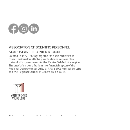
ASSOCIATION OF SCIENTIFIC PERSONNEL
MUSEUMS IN THE CENTER REGION
Created in 1977, it brings together the scientific staff of
museums (curators, attachés, assistants) and represents a
network of sixty museums in the Centre-Val de Loire region.
The association benefits from the financial support of the
Regional Department of Cultural Affairs of Centre-Val de Loire
and the Regional Council of Centre-Val de Loire.
Faire un don ou adhérer à titre professionnel