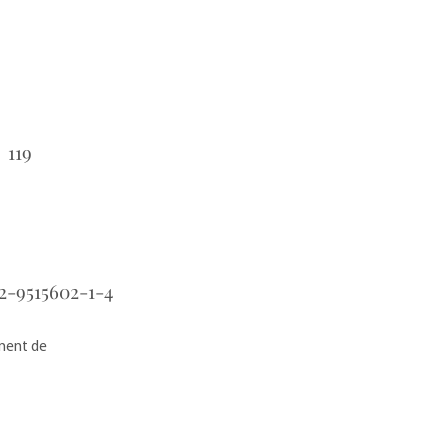
119
:
2-9515602-1-4
ement de