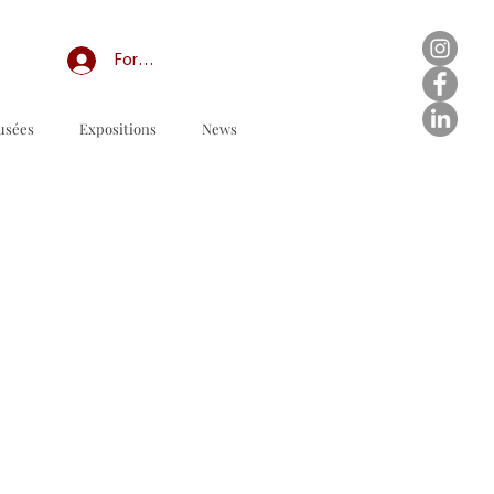
Forum professionnel/My Groups
usées
Expositions
News
Order form to download