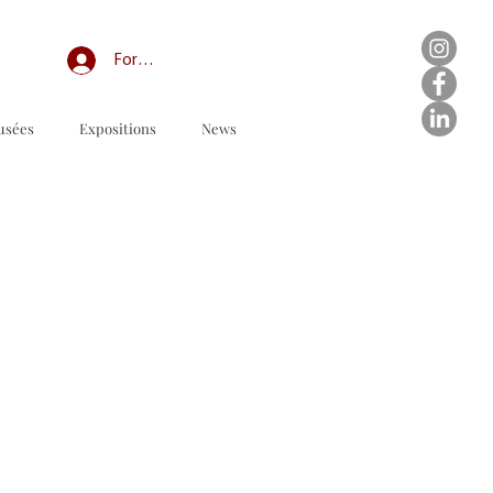
Forum professionnel/My Groups
usées
Expositions
News
Order form to download