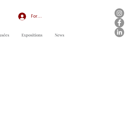
Forum professionnel/My Groups
usées
Expositions
News
Order form to download