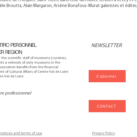
musée de l'Hospice Saint-Roch, dans celle du musée Jenisch à Vevey et en
hèle Broutta, Alain Margaron, Arsène Bonafous-Murat galeristes et éditeu
TIFIC PERSONNEL
NEWSLETTER
ER REGION
r the scientific staff of museums (curators,
ents a network of sixty museums in the
ssociation benefits from the financial
t of Cultural Affairs of Centre-Val de Loire
S'abonner
e-Val de Loire.
tre professionnel
CONTACT
 notices and terms of use
Privacy Policy