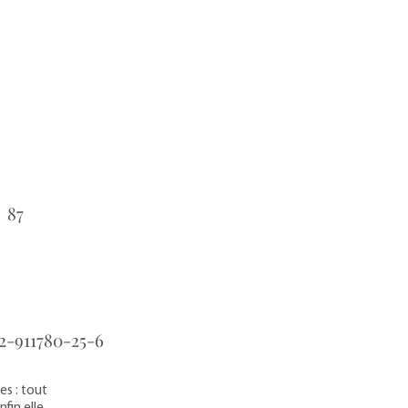
87
:
2-911780-25-6
es : tout