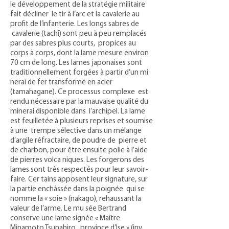
le développement de la stratégie militaire
fait décliner le tir à l’arc et la cavalerie au
profit de l’infanterie. Les longs sabres de
cavalerie (tachi) sont peu à peu remplacés
par des sabres plus courts, propices au
corps à corps, dont la lame mesure environ
70 cm de long. Les lames japonaises sont
traditionnellement forgées à partir d’un mi
nerai de fer transformé en acier
(tamahagane). Ce processus complexe est
rendu nécessaire par la mauvaise qualité du
minerai disponible dans l’archipel. La lame
est feuilletée à plusieurs reprises et soumise
à une trempe sélective dans un mélange
d’argile réfractaire, de poudre de pierre et
de charbon, pour être ensuite polie à l’aide
de pierres volca niques. Les forgerons des
lames sont très respectés pour leur savoir-
faire. Cer tains apposent leur signature, sur
la partie enchâssée dans la poignée qui se
nomme la « soie » (nakago), rehaussant la
valeur de l’arme. Le mu sée Bertrand
conserve une lame signée « Maître
Minamoto Tsunahiro, province d’Ise » (inv.