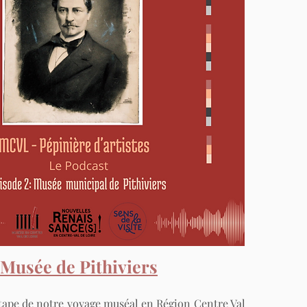
 Musée de Pithiviers
tape de notre voyage muséal en Région Centre Val