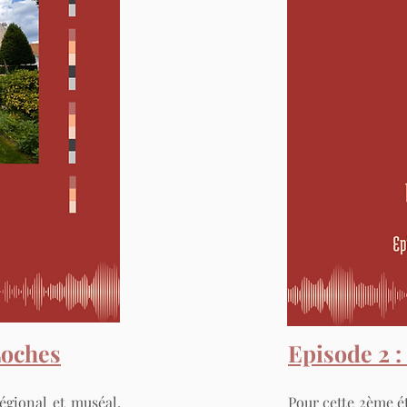
Loches
Episode 2 :
égional et muséal,
Pour cette 2ème é