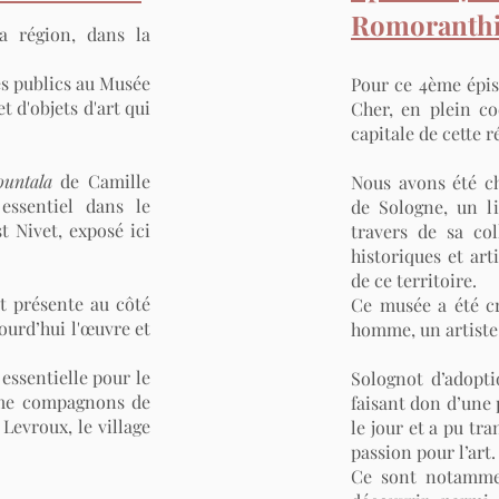
Romoranthi
a région, dans la
es publics au Musée
Pour ce 4ème épis
t d'objets d'art qui
Cher, en plein c
capitale de cette 
ountala
de Camille
Nous avons été ch
 essentiel dans le
de Sologne, un li
t Nivet, exposé ici
travers de sa co
historiques et ar
de ce territoire.
nt présente au côté
Ce musée a été cr
jourd’hui l'œuvre et
homme, un artiste 
 essentielle pour le
Solognot d’adopti
mme compagnons de
faisant don d’une 
 Levroux, le village
le jour et a pu tra
passion pour l’art.
Ce sont notammen