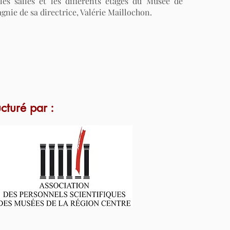
les salles et les différents étages du Musée de
nie de sa directrice, Valérie Maillochon.
ucturé par :