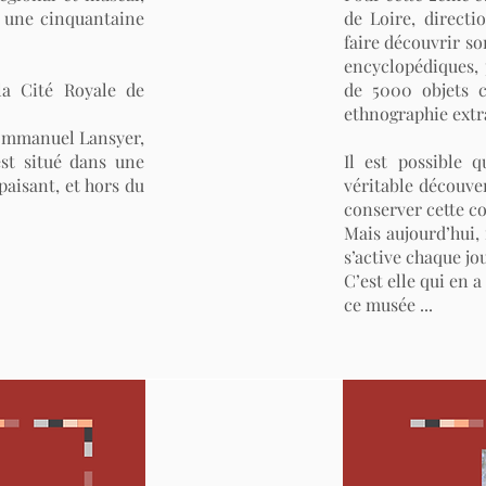
à une cinquantaine
de Loire, directi
faire découvrir s
encyclopédiques, 
la Cité Royale de
de 5000 objets c
ethnographie extr
’Emmanuel Lansyer,
est situé dans une
Il est possible 
paisant, et hors du
véritable découve
conserver cette co
Mais aujourd’hui,
s’active chaque jo
C’est elle qui en a
ce musée ...