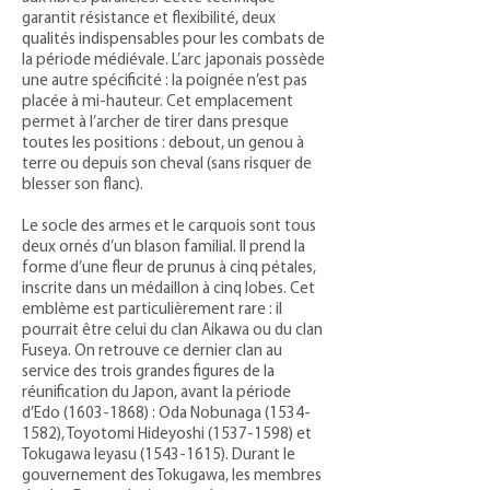
garantit résistance et flexibilité, deux
qualités indispensables pour les combats de
la période médiévale. L’arc japonais possède
une autre spécificité : la poignée n’est pas
placée à mi-hauteur. Cet emplacement
permet à l’archer de tirer dans presque
toutes les positions : debout, un genou à
terre ou depuis son cheval (sans risquer de
blesser son flanc).
Le socle des armes et le carquois sont tous
deux ornés d’un blason familial. Il prend la
forme d’une fleur de prunus à cinq pétales,
inscrite dans un médaillon à cinq lobes. Cet
emblème est particulièrement rare : il
pourrait être celui du clan Aikawa ou du clan
Fuseya. On retrouve ce dernier clan au
service des trois grandes figures de la
réunification du Japon, avant la période
d’Edo
(1603-1868)
: Oda Nobunaga
(1534-
1582)
, Toyotomi Hideyoshi
(1537-1598)
et
Tokugawa Ieyasu
(1543-1615)
. Durant le
gouvernement des Tokugawa, les membres