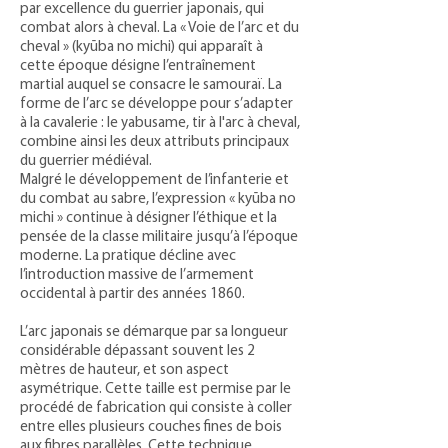
par excellence du guerrier japonais, qui
combat alors à cheval. La « Voie de l’arc et du
cheval » (kyūba no michi) qui apparaît à
cette époque désigne l’entraînement
martial auquel se consacre le samouraï. La
forme de l’arc se développe pour s’adapter
à la cavalerie : le yabusame, tir à l'arc à cheval,
combine ainsi les deux attributs principaux
du guerrier médiéval.
Malgré le développement de l’infanterie et
du combat au sabre, l’expression « kyūba no
michi » continue à désigner l’éthique et la
pensée de la classe militaire jusqu’à l’époque
moderne. La pratique décline avec
l’introduction massive de l’armement
occidental à partir des années 1860.
L’arc japonais se démarque par sa longueur
considérable dépassant souvent les 2
mètres de hauteur, et son aspect
asymétrique. Cette taille est permise par le
procédé de fabrication qui consiste à coller
entre elles plusieurs couches fines de bois
aux fibres parallèles. Cette technique