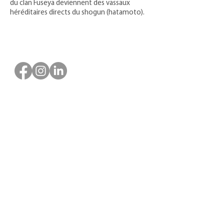
du clan Fuseya deviennent des vassaux
héréditaires directs du shogun (hatamoto).
ASOCIACIÓN DE PERSONAL CIENTÍFICO
MUSEOS DE LA REGIÓN CENTRO
Creado en 1977, reúne al personal científico de los museos
(conservadores, agregados, asistentes) y representa una red de
sesenta museos en la región Centre-Val de Loire. La asociación
se beneficia del apoyo financiero del Departamento Regional
de Asuntos Culturales de Centre-Val de Loire y del Consejo
Regional de Centre-Val de Loire.
Faire un don ou adhérer à titre professionnel