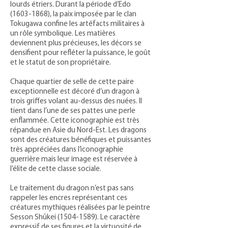
lourds étriers. Durant la période d’Edo
(1603-1868)
, la paix imposée par le clan
Tokugawa confine les artéfacts militaires à
un rôle symbolique. Les matières
deviennent plus précieuses, les décors se
densifient pour refléter la puissance, le goût
et le statut de son propriétaire.
Chaque quartier de selle de cette paire
exceptionnelle est décoré d’un dragon à
trois griffes volant au-dessus des nuées. Il
tient dans l’une de ses pattes une perle
enflammée. Cette iconographie est très
répandue en Asie du Nord-Est. Les dragons
sont des créatures bénéfiques et puissantes
très appréciées dans l’iconographie
guerrière mais leur image est réservée à
l’élite de cette classe sociale.
Le traitement du dragon n’est pas sans
rappeler les encres représentant ces
créatures mythiques réalisées par le peintre
Sesson Shūkei
(1504-1589)
. Le caractère
expressif de ses figures et la virtuosité de