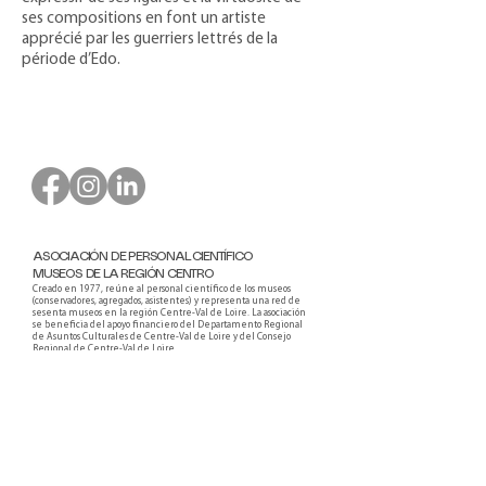
ses compositions en font un artiste
apprécié par les guerriers lettrés de la
période d’Edo.
ASOCIACIÓN DE PERSONAL CIENTÍFICO
MUSEOS DE LA REGIÓN CENTRO
Creado en 1977, reúne al personal científico de los museos
(conservadores, agregados, asistentes) y representa una red de
sesenta museos en la región Centre-Val de Loire. La asociación
se beneficia del apoyo financiero del Departamento Regional
de Asuntos Culturales de Centre-Val de Loire y del Consejo
Regional de Centre-Val de Loire.