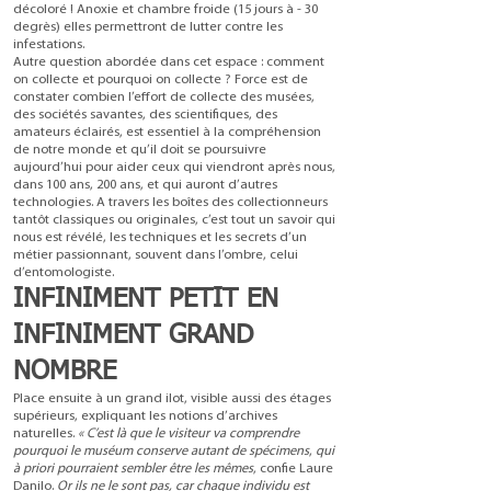
décoloré ! Anoxie et chambre froide (15 jours à - 30
degrès) elles permettront de lutter contre les
infestations.
Autre question abordée dans cet espace : comment
on collecte et pourquoi on collecte ? Force est de
constater combien l’effort de collecte des musées,
des sociétés savantes, des scientifiques, des
amateurs éclairés, est essentiel à la compréhension
de notre monde et qu’il doit se poursuivre
aujourd’hui pour aider ceux qui viendront après nous,
dans 100 ans, 200 ans, et qui auront d’autres
technologies. A travers les boîtes des collectionneurs
tantôt classiques ou originales, c’est tout un savoir qui
nous est révélé, les techniques et les secrets d’un
métier passionnant, souvent dans l’ombre, celui
d’entomologiste.
INFINIMENT PETIT EN
INFINIMENT GRAND
NOMBRE
Place ensuite à un grand ilot, visible aussi des étages
supérieurs, expliquant les notions d’archives
naturelles.
« C’est là que le visiteur va comprendre
pourquoi le muséum conserve autant de spécimens
,
qui
à priori pourraient sembler être les mêmes
, confie Laure
Danilo.
Or ils ne le sont pas, car chaque individu est