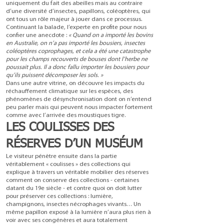
uniquement du fait des abeilles mais au contraire
d’une diversité d’insectes, papillons, coléoptères, qui
ont tous un rôle majeur à jouer dans ce processus.
Continuant la balade, l’experte en profite pour nous
confier une anecdote :
« Quand on a importé les bovins
en Australie, on n’a pas importé les bousiers, insectes
coléoptères coprophages, et cela a été une catastrophe
pour les champs recouverts de bouses dont l’herbe ne
poussait plus. Il a donc fallu importer les bousiers pour
qu’ils puissent décomposer les sols. »
Dans une autre vitrine, on découvre les impacts du
réchauffement climatique sur les espèces, des
phénomènes de désynchronisation dont on n’entend
peu parler mais qui peuvent nous impacter fortement
comme avec l’arrivée des moustiques tigre.
LES COULISSES DES
RÉSERVES D’UN MUSÉUM
Le visiteur pénètre ensuite dans la partie
véritablement « coulisses » des collections qui
explique à travers un véritable mobilier des réserves
comment on conserve des collections - certaines
datant du 19e siècle - et contre quoi on doit lutter
pour préserver ces collections : lumière,
champignons, insectes nécrophages vivants… Un
même papillon exposé à la lumière n’aura plus rien à
voir avec ses congénères et aura totalement