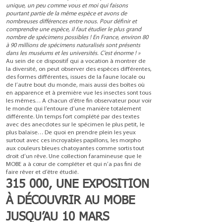
unique, un peu comme vous et moi qui faisons
pourtant partie de la même espèce et avons de
nombreuses différences entre nous. Pour définir et
comprendre une espèce, il faut étudier le plus grand
nombre de spécimens possibles ! En France, environ 80
à 90 millions de spécimens naturalisés sont présents
dans les muséums et les universités. C’est énorme ! »
Au sein de ce dispositif qui a vocation à montrer de
la diversité, on peut observer des espèces différentes,
des formes différentes, issues de la faune locale ou
de l’autre bout du monde, mais aussi des boîtes où
en apparence et à première vue les insectes sont tous
les mêmes… A chacun d’être fin observateur pour voir
le monde qui l’entoure d’une manière totalement
différente. Un temps fort complété par des textes
avec des anecdotes sur le spécimen le plus petit, le
plus balaise… De quoi en prendre plein les yeux
surtout avec ces incroyables papillons, les morpho
aux couleurs bleues chatoyantes comme sortis tout
droit d’un rêve. Une collection faramineuse que le
MOBE a à cœur de compléter et qui n’a pas fini de
faire rêver et d’être étudié.
315 000, UNE EXPOSITION
À DÉCOUVRIR AU
MOBE
JUSQU’AU 10 MARS