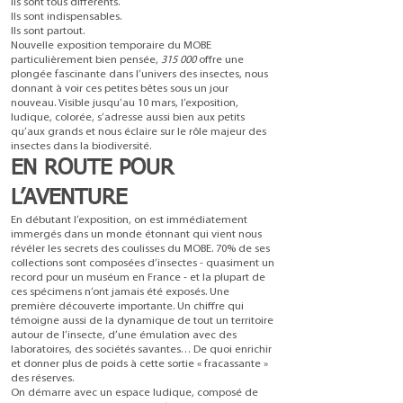
Ils sont tous différents.
Ils sont indispensables.
Ils sont partout.
Nouvelle exposition temporaire du
MOBE
particulièrement bien pensée,
315 000
offre une
plongée fascinante dans l’univers des insectes, nous
donnant à voir ces petites bêtes sous un jour
nouveau. Visible jusqu’au 10 mars, l’exposition,
ludique, colorée, s’adresse aussi bien aux petits
qu’aux grands et nous éclaire sur le rôle majeur des
insectes dans la biodiversité.
EN ROUTE POUR
L’AVENTURE
En débutant l’exposition, on est immédiatement
immergés dans un monde étonnant qui vient nous
révéler les secrets des coulisses du MOBE. 70% de ses
collections sont composées d’insectes - quasiment un
record pour un muséum en France - et la plupart de
ces spécimens n’ont jamais été exposés. Une
première découverte importante. Un chiffre qui
témoigne aussi de la dynamique de tout un territoire
autour de l’insecte, d’une émulation avec des
laboratoires, des sociétés savantes… De quoi enrichir
et donner plus de poids à cette sortie « fracassante »
des réserves.
On démarre avec un espace ludique, composé de