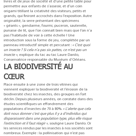
livres et de jeux de société et d’une petite table pour
permettre aux enfants de s’asseoir, et d’un coin
origami titillant la créativité des visiteurs, petits et
grands, qui finiront accrochés dans l’exposition. Autre
originalité, la serre présentant des spécimens
« géants », gendarme, fourmi, puceron, sauterelle,
punaise de lit, que l’on connaît bien mais que l’on n’a
pas l’habitude de voir à cette échelle ! Une
introduction sous la forme de jeu, complétée par un
panneau introductif simple et percutant :
« C’est quoi
un insecte ? Si cela n’a pas six pattes, ce n’est pas un
insecte »
, explique du tac au tac Laure Danilo,
Conservatrice responsable du Muséum d’Orléans.
LA BIODIVERSITÉ AU
CŒUR
Place ensuite à une zone de trois vitrines qui
viennent expliquer la biodiversité et l’érosion de la
biodiversité chez les insectes, des groupes en fort
déclin. Depuis plusieurs années, on constate dans des
études scientifiques un effondrement des
populations d’insectes de 70 à 80%.
« L’alerte que cela
doit nous donner c’est que plus il y a d’individus qui
disparaissent dans une population type, plus elle risque
l’extinction et il faut réagir »,
souligne Laure Danilo. Or
les services rendus par les insectes à nos sociétés sont
nombreux. Exemple : la pollinisation qui n’est pas