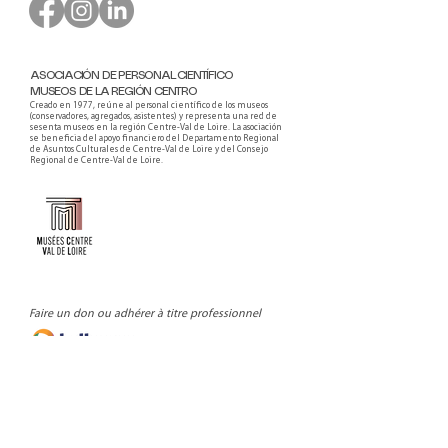
ASOCIACIÓN DE PERSONAL CIENTÍFICO
MUSEOS DE LA REGIÓN CENTRO
Creado en 1977, reúne al personal científico de los museos
(conservadores, agregados, asistentes) y representa una red de
sesenta museos en la región Centre-Val de Loire. La asociación
se beneficia del apoyo financiero del Departamento Regional
de Asuntos Culturales de Centre-Val de Loire y del Consejo
Regional de Centre-Val de Loire.
Faire un don ou adhérer à titre professionnel
NEWSLETTER