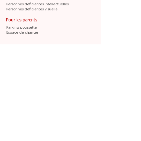
Personnes déficientes intellectuelles
Personnes déficientes visuelle
Pour les parents
Parking poussette
Espace de change
L'histoire du musée
Histoire du musée et du bâtiment
Le Muséum d'Histoire Naturelle de Blois, créé par
la
Société d'Histoire Naturelle et d'Anthropologie
de Loir-et-Cher
entre 1881 et 1903, ouvre ses
portes au public au Château de Blois le 3 mai
1903.
En
1910
, la Société d'Histoire Naturelle fait don de
l'ensemble de ses collections à la Ville de Blois.
Le Muséum est transféré dans l'ancien palais de