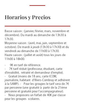
Horarios y Precios
Basse saison : (janvier, février, mars, novembre et
décembre). Du mardi au dimanche de 13h30 à
17h30.
Moyenne saison : (avril, mai, juin, septembre et
octobre). De mardi à jeudi (13h30 à 17h30) et du
vendredi au dimanche de 11h00 à 17h30.
Haute saison : (juillet et août) tous les jours de
11h00 à 18h00.
- 9€ en tarif de référence.
- 7€ tarif réduit (professeur, étudiant, carte
d’invalidité, retraité et demandeur d’emploi).
- Gratuit (moins de 18 ans, carte ICOM,
journaliste, habitant d’Illiers-Combray et adhérent
à la SAMP). - Pour les groupes le tarif sera de 7€
par personne (une gratuité à partir de la 21ème
personne et gratuité pour l’accompagnateur).
- Nous proposons un forfait de 40€ par classe
pour les groupes scolaires.