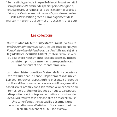
19ème siècle, période à laquelle Marcel Proust venait. Il
sera possible d'admirer des papier peint d'origine qui
ont été recrés et réinstallés là où ils étaient disposés à
l'époque. Ces travaux ont permis l'ajout de nouvelles
salles d'exposition grâce à l'aménagement de la
maison mitoyenne qui permet un accès entre les deux
lieux.
Les collections
Outre les
dons
de Mme
Suzy Mante Proust
(
Portrait du
professeur Adrien Proust
par Jules Lecomte de Noüy et
Portrait de Mme Adrien Proust
par Anaïs Beauvais) et le
legs d'Odile Gévaudan Albaret
(mobiliers Proust-Weil
du boulevard Haussmann), les collections du musée
consistent principalement en correspondances,
manuscrits et documents familiaux.
La maison historique dite « Maison de Tante Léonie » a
été restaurée par le Conseil Départemental d’Eure et
Loir pour retrouver l’aspect qu’elle présentait à l’époque
où Marcel Proust venait en vacances à Illiers, une ville
dont il a fait Combray dans son roman A la recherche du
temps perdu. Un musée avec de nouveaux espaces
d’exposition a été créé pour permettre au visiteur de
découvrir l’œuvre et la personnalité de Marcel Proust.
Une salle d’exposition accueille désormais une
collection d’œuvres d’artistes qu’il a connu, dont des
tableaux provenant du Musée d’Orsay.