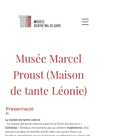
Musée Marcel
Proust (Maison
de tante Léonie)
Presentació
n
La maison de tante Léonie
La maison de tante Léonie a permis à Illiers de devenir «
Combray
». Rendue immortelle par sa célèbre
madeleine
, elle
est connue dans le monde entier pour son jardin fleuri, sa
façade à colombages puis à mosaïques, sa pittoresque cuisine, les