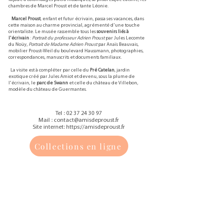
chambres de Marcel Proust et de tante Léonie.
Marcel Proust
, enfant et futur écrivain, passa ses vacances, dans
cette maison au charme provincial, agrémenté d'une touche
orientaliste. Le musée rassemble tous les
souvenirs liés à
l'écrivain
:
Portrait du professeur Adrien Proust
par Jules Lecomte
du Noüy,
Portrait de Madame Adrien Proust
par Anaïs Beauvais,
mobilier Proust-Weil du boulevard Haussmann, photographies,
correspondances, manuscrits et documents familiaux.
La visite est à compléter par celle du
Pré Catelan
, jardin
exotique créé par Jules Amiot et devenu, sous la plume de
l'écrivain, le
parc de Swann
et celle du château de Villebon,
modèle du château de Guermantes.
Tel :
02 37 24 30 97
Mail : contact@amisdeproust.fr
Site internet: https://amisdeproust.fr
Collections en ligne