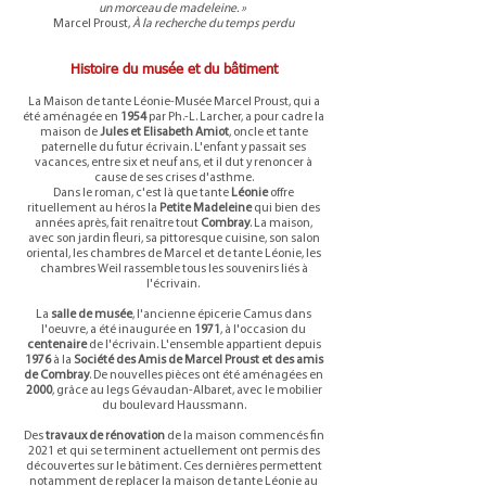
un morceau de madeleine. »
Marcel Proust,
À la recherche du temps perdu
Histoire du musée et du bâtiment
La Maison de tante Léonie-Musée Marcel Proust, qui a
été aménagée en
1954
par Ph.-L. Larcher, a pour cadre la
maison de
Jules et Elisabeth Amiot
, oncle et tante
paternelle du futur écrivain. L'enfant y passait ses
vacances, entre six et neuf ans, et il dut y renoncer à
cause de ses crises d'asthme.
Dans le roman, c'est là que tante
Léonie
offre
rituellement au héros la
Petite Madeleine
qui bien des
années après, fait renaître tout
Combray
. La maison,
avec son jardin fleuri, sa pittoresque cuisine, son salon
oriental, les chambres de Marcel et de tante Léonie, les
chambres Weil rassemble tous les souvenirs liés à
l'écrivain.
La
salle de musée
, l'ancienne épicerie Camus dans
l'oeuvre, a été inaugurée en
1971
, à l'occasion du
centenaire
de l'écrivain. L'ensemble appartient depuis
1976
à la
Société des Amis de Marcel Proust et des amis
de Combray
. De nouvelles pièces ont été aménagées en
2000
, grâce au legs Gévaudan-Albaret, avec le mobilier
du boulevard Haussmann.
Des
travaux de rénovation
de la maison commencés fin
2021 et qui se terminent actuellement ont permis des
découvertes sur le bâtiment. Ces dernières permettent
notamment de replacer la maison de tante Léonie au