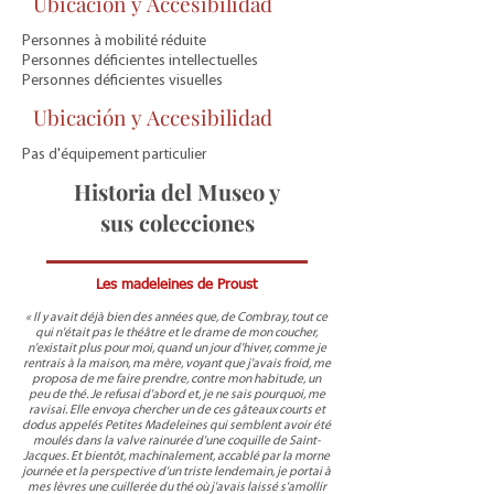
Ubicación y Accesibilidad
Personnes à mobilité réduite
Personnes déficientes intellectuelles
Personnes déficientes visuelles
Ubicación y Accesibilidad
Pas d'équipement particulier
Historia del Museo y
sus colecciones
Les madeleines de Proust
« Il y avait déjà bien des années que, de Combray, tout ce
qui n'était pas le théâtre et le drame de mon coucher,
n'existait plus pour moi, quand un jour d'hiver, comme je
rentrais à la maison, ma mère, voyant que j'avais froid, me
proposa de me faire prendre, contre mon habitude, un
peu de thé. Je refusai d'abord et, je ne sais pourquoi, me
ravisai. Elle envoya chercher un de ces gâteaux courts et
dodus appelés Petites Madeleines qui semblent avoir été
moulés dans la valve rainurée d'une coquille de Saint-
Jacques. Et bientôt, machinalement, accablé par la morne
journée et la perspective d'un triste lendemain, je portai à
mes lèvres une cuillerée du thé où j'avais laissé s'amollir