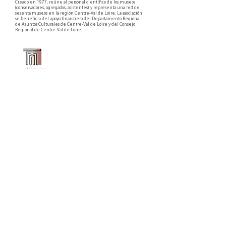
Creado en 1977, reúne al personal científico de los museos
(conservadores, agregados, asistentes) y representa una red de
sesenta museos en la región Centre-Val de Loire. La asociación
se beneficia del apoyo financiero del Departamento Regional
de Asuntos Culturales de Centre-Val de Loire y del Consejo
Regional de Centre-Val de Loire.
Faire un don ou adhérer à titre professionnel
NEWSLETTER
S'abonner
CONTACT
NOS TUTELLES