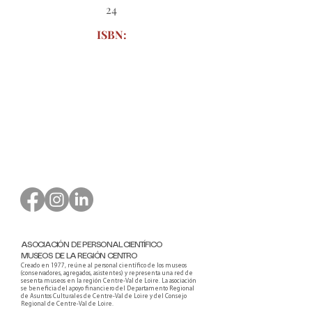
24
ISBN:
Formulario de pedido para
descargar
ASOCIACIÓN DE PERSONAL CIENTÍFICO
MUSEOS DE LA REGIÓN CENTRO
Creado en 1977, reúne al personal científico de los museos
(conservadores, agregados, asistentes) y representa una red de
sesenta museos en la región Centre-Val de Loire. La asociación
se beneficia del apoyo financiero del Departamento Regional
de Asuntos Culturales de Centre-Val de Loire y del Consejo
Regional de Centre-Val de Loire.