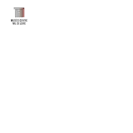
Faire un don ou adhérer à titre professionnel
NEWSLETTER
S'abonner
CONTACT
NOS TUTELLES