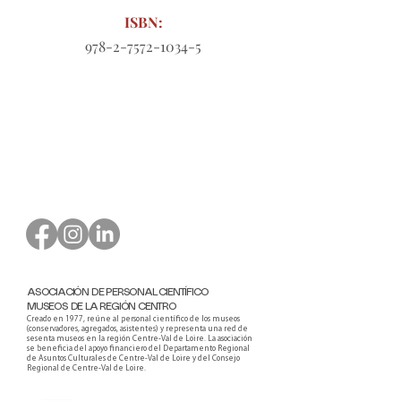
ISBN:
978-2-7572-1034-5
Formulario de pedido para
descargar
ASOCIACIÓN DE PERSONAL CIENTÍFICO
MUSEOS DE LA REGIÓN CENTRO
Creado en 1977, reúne al personal científico de los museos
(conservadores, agregados, asistentes) y representa una red de
sesenta museos en la región Centre-Val de Loire. La asociación
se beneficia del apoyo financiero del Departamento Regional
de Asuntos Culturales de Centre-Val de Loire y del Consejo
Regional de Centre-Val de Loire.