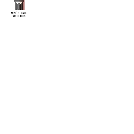
Faire un don ou adhérer à titre professionnel
NEWSLETTER
S'abonner
CONTACT
NOS TUTELLES