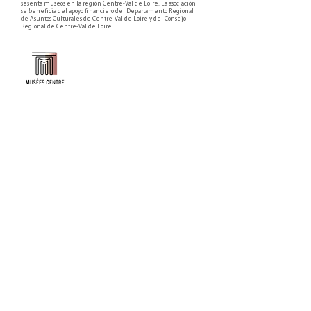
sesenta museos en la región Centre-Val de Loire. La asociación
se beneficia del apoyo financiero del Departamento Regional
de Asuntos Culturales de Centre-Val de Loire y del Consejo
Regional de Centre-Val de Loire.
Faire un don ou adhérer à titre professionnel
NEWSLETTER
S'abonner
CONTACT
NOS TUTELLES