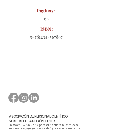
Páginas:
64
ISBN:
9-781234-567897
Formulario de pedido para
descargar
ASOCIACIÓN DE PERSONAL CIENTÍFICO
MUSEOS DE LA REGIÓN CENTRO
Creado en 1977, reúne al personal científico de los museos
(conservadores, agregados, asistentes) y representa una red de