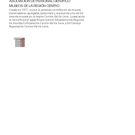
ASOCIACIÓN DE PERSONAL CIENTÍFICO
MUSEOS DE LA REGIÓN CENTRO
Creado en 1977, reúne al personal científico de los museos
(conservadores, agregados, asistentes) y representa una red de
sesenta museos en la región Centre-Val de Loire. La asociación
se beneficia del apoyo financiero del Departamento Regional
de Asuntos Culturales de Centre-Val de Loire y del Consejo
Regional de Centre-Val de Loire.
Faire un don ou adhérer à titre professionnel
NEWSLETTER
S'abonner
CONTACT