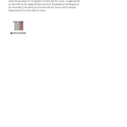
sesenta museos en la región Centre-Val de Loire. La asociación
se beneficia del apoyo financiero del Departamento Regional
de Asuntos Culturales de Centre-Val de Loire y del Consejo
Regional de Centre-Val de Loire.
Faire un don ou adhérer à titre professionnel
NEWSLETTER
S'abonner
CONTACT
NOS TUTELLES