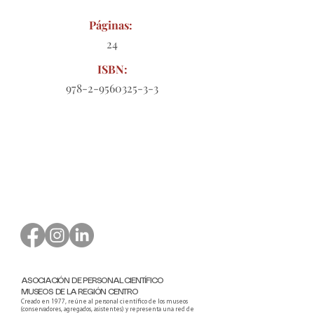
Páginas:
24
ISBN:
978-2-9560325-3-3
Formulario de pedido para
descargar
ASOCIACIÓN DE PERSONAL CIENTÍFICO
MUSEOS DE LA REGIÓN CENTRO
Creado en 1977, reúne al personal científico de los museos
(conservadores, agregados, asistentes) y representa una red de