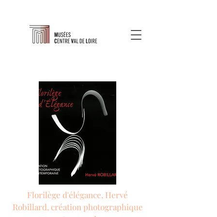
Florilège d'élégance, Hervé
Robillard, création photographique