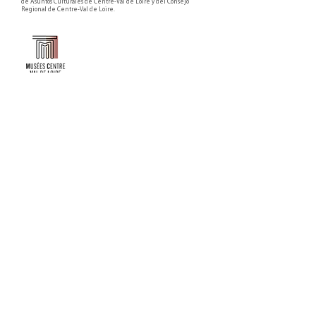
de Asuntos Culturales de Centre-Val de Loire y del Consejo
Regional de Centre-Val de Loire.
Faire un don ou adhérer à titre professionnel
NEWSLETTER
S'abonner
CONTACT
NOS TUTELLES