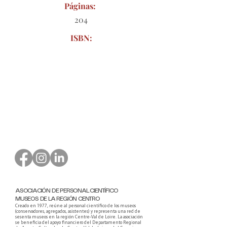
Páginas:
204
ISBN:
Formulario de pedido para
descargar
ASOCIACIÓN DE PERSONAL CIENTÍFICO
MUSEOS DE LA REGIÓN CENTRO
Creado en 1977, reúne al personal científico de los museos
(conservadores, agregados, asistentes) y representa una red de
sesenta museos en la región Centre-Val de Loire. La asociación
se beneficia del apoyo financiero del Departamento Regional