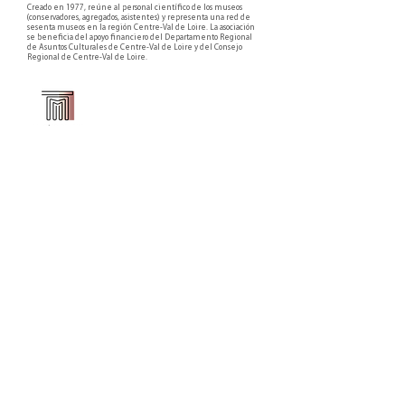
Creado en 1977, reúne al personal científico de los museos
(conservadores, agregados, asistentes) y representa una red de
sesenta museos en la región Centre-Val de Loire. La asociación
se beneficia del apoyo financiero del Departamento Regional
de Asuntos Culturales de Centre-Val de Loire y del Consejo
Regional de Centre-Val de Loire.
Faire un don ou adhérer à titre professionnel
NEWSLETTER
S'abonner
CONTACT
NOS TUTELLES