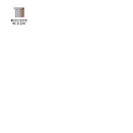
Faire un don ou adhérer à titre professionnel
NEWSLETTER
S'abonner
CONTACT
NOS TUTELLES