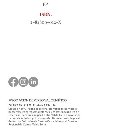
165
ISBN:
2-84809-012
-X
Formulario de pedido para
descargar
ASOCIACIÓN DE PERSONAL CIENTÍFICO
MUSEOS DE LA REGIÓN CENTRO
Creado en 1977, reúne al personal científico de los museos
(conservadores, agregados, asistentes) y representa una red de
sesenta museos en la región Centre-Val de Loire. La asociación
se beneficia del apoyo financiero del Departamento Regional
de Asuntos Culturales de Centre-Val de Loire y del Consejo
Regional de Centre-Val de Loire.