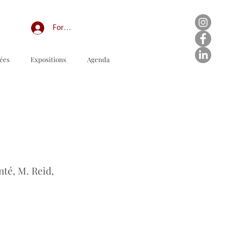
Forum professionnel/My Groups
ées
Expositions
Agenda
lario de pedido para descargar
anté, M. Reid,