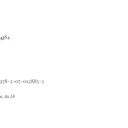
184
s:
978-2-07-012885-3
c, du 24