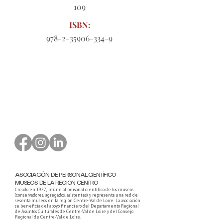
109
ISBN:
978-2-35906-334-9
Formulario de pedido para
descargar
ASOCIACIÓN DE PERSONAL CIENTÍFICO
MUSEOS DE LA REGIÓN CENTRO
Creado en 1977, reúne al personal científico de los museos
(conservadores, agregados, asistentes) y representa una red de
sesenta museos en la región Centre-Val de Loire. La asociación
se beneficia del apoyo financiero del Departamento Regional
de Asuntos Culturales de Centre-Val de Loire y del Consejo
Regional de Centre-Val de Loire.