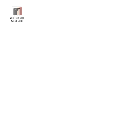
Faire un don ou adhérer à titre professionnel
NEWSLETTER
S'abonner
CONTACT
NOS TUTELLES