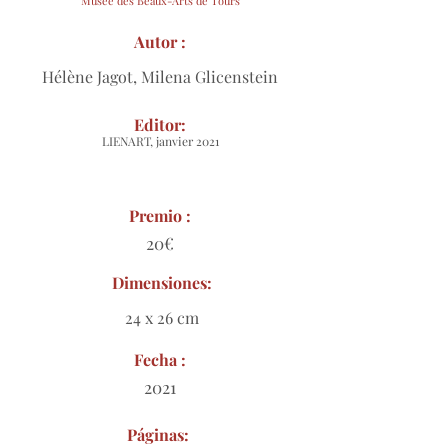
Musée des Beaux-Arts de Tours
Autor :
Hélène Jagot, Milena Glicenstein
Editor:
LIENART, janvier 2021
Premio :
20€
Dimensiones:
24 x 26 cm
Fecha :
2021
Páginas: